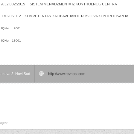
A.L2.002:2015 SISTEM MENADŽMENTA IZ KONTROLNOG CENTRA
17020:2012 KOMPETENTAN ZA OBAVLJANJE POSLOVA KONTROLISANJA
IQNet 9001
IQNet 18001
zakova 3 ,Novi Sad
http://www.revnost.com
lijent