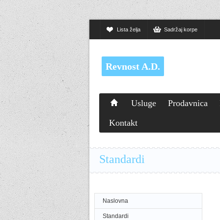
Lista želja
Sadržaj korpe
Revnost A.D.
Usluge
Prodavnica
Kontakt
Standardi
Naslovna
Standardi