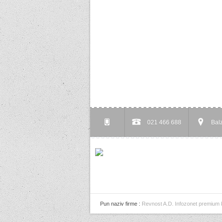
021 466 688
Bal
Pun naziv firme :
Revnost A.D. Infozonet premium k