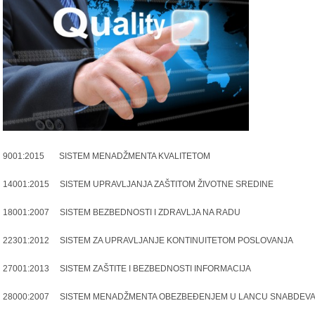
9001:2015 SISTEM MENADŽMENTA KVALITETOM
14001:2015 SISTEM UPRAVLJANJA ZAŠTITOM ŽIVOTNE SREDINE
18001:2007 SISTEM BEZBEDNOSTI I ZDRAVLJA NA RADU
22301:2012 SISTEM ZA UPRAVLJANJE KONTINUITETOM POSLOVANJA
27001:2013 SISTEM ZAŠTITE I BEZBEDNOSTI INFORMACIJA
28000:2007 SISTEM MENADŽMENTA OBEZBEĐENJEM U LANCU SNABDEV