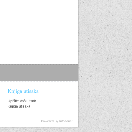
Knjiga utisaka
Upišite Vaš utisak
Knjiga utisaka
Powered By Infozonet