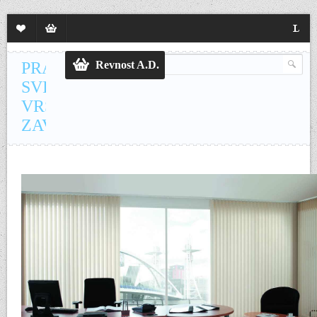
Lista
Sadržaj
Langua
želja
korpe
PRANJE
Revnost A.D.
SVIH
VRSTA
ZAVESA