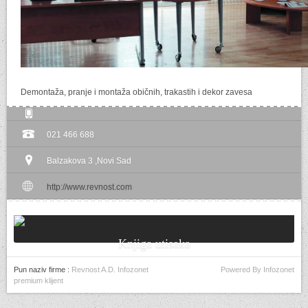
Demontaža, pranje i montaža običnih, trakastih i dekor zavesa
021 466 688
Balzakova 3 ,Novi Sad
http://www.revnost.com
Knjiga utisaka
Pun naziv firme :
Revnost A.D. Infozonet
Powered By Infozonet
premium klijent