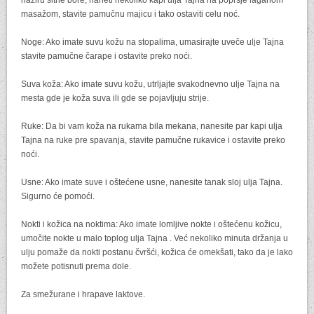
naziru sitne bore, naneti nekoliko kapi ulja Tajna na poprsje laganom
masažom, stavite pamučnu majicu i tako ostaviti celu noć.
Noge: Ako imate suvu kožu na stopalima, umasirajte uveče ulje Tajna
stavite pamučne čarape i ostavite preko noći.
Suva koža: Ako imate suvu kožu, utrljajte svakodnevno ulje Tajna na
mesta gde je koža suva ili gde se pojavljuju strije.
Ruke: Da bi vam koža na rukama bila mekana, nanesite par kapi ulja
Tajna na ruke pre spavanja, stavite pamučne rukavice i ostavite preko
noći.
Usne: Ako imate suve i oštećene usne, nanesite tanak sloj ulja Tajna.
Sigurno će pomoći.
Nokti i kožica na noktima: Ako imate lomljive nokte i oštećenu kožicu,
umočite nokte u malo toplog ulja Tajna . Već nekoliko minuta držanja u
ulju pomaže da nokti postanu čvršći, kožica će omekšati, tako da je lako
možete potisnuti prema dole.
Za smežurane i hrapave laktove.