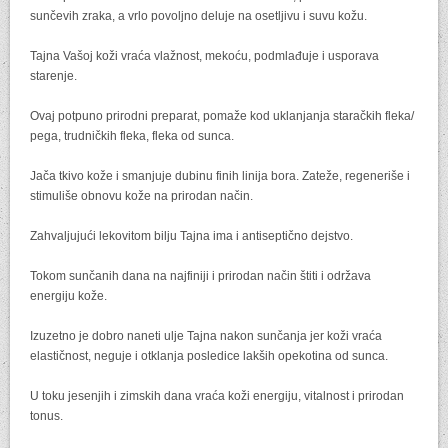
sunčevih zraka, a vrlo povoljno deluje na osetljivu i suvu kožu.
Tajna Vašoj koži vraća vlažnost, mekoću, podmlađuje i usporava
starenje.
Ovaj potpuno prirodni preparat, pomaže kod uklanjanja staračkih fleka/
pega, trudničkih fleka, fleka od sunca.
Jača tkivo kože i smanjuje dubinu finih linija bora. Zateže, regeneriše i
stimuliše obnovu kože na prirodan način.
Zahvaljujući lekovitom bilju Tajna ima i antiseptično dejstvo.
Tokom sunčanih dana na najfiniji i prirodan način štiti i održava
energiju kože.
Izuzetno je dobro naneti ulje Tajna nakon sunčanja jer koži vraća
elastičnost, neguje i otklanja posledice lakših opekotina od sunca.
U toku jesenjih i zimskih dana vraća koži energiju, vitalnost i prirodan
tonus.