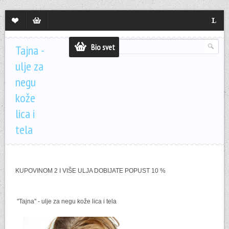
Lista
Sadržaj
Langua
želja
korpe
Bio svet
Tajna -
ulje za
negu
kože
lica i
tela
KUPOVINOM 2 I VIŠE ULJA DOBIJATE POPUST 10 %
''Tajna'' - ulje za negu kože lica i tela