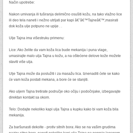
Način upotrebe:
Nakon umivanja ili tuširanja delimično osušiti kožu, na tako vlažno lice
ili deo tela naneti i nežno utrljati par kapi â€˜â€™Tajneâ€™,masirati
dok koža ulje potpuno ne upije . .
Ulje Tajna ima višestruku primenu:
Lice: Ako želite da vam koža lica bude mekanija i puna vlage,
umasirajte malo ulja Tajna u kožu, a na oštećene delove kože možete
staviti više ulja.
Ulje Tajna može da poslužiti i za masažu lica. Iznenaditi ćete se kako
će vam koža postati mekana, a bore će se stanjiti.
Ako uljem Tajna tretirate područje oko očiju i podočnjake, izbegavajte
direktan kontakt sa okom.
Telo: Dodajte nekoliko kapi ulja Tajna u kupku kako bi vam koža bila
mekanija.
Za baršunasti dekolte - protiv sitnih bora: Ako se na vašim grudima