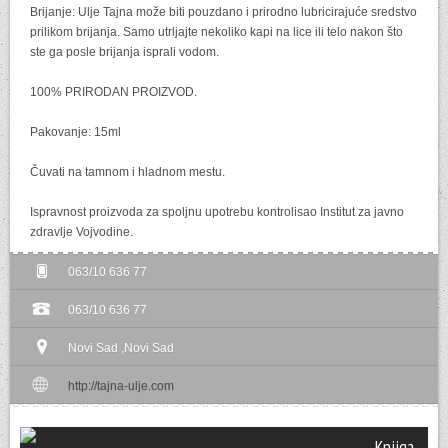
Brijanje: Ulje Tajna može biti pouzdano i prirodno lubricirajuće sredstvo
prilikom brijanja. Samo utrljajte nekoliko kapi na lice ili telo nakon što
ste ga posle brijanja isprali vodom.
100% PRIRODAN PROIZVOD.
Pakovanje: 15ml
Čuvati na tamnom i hladnom mestu.
Ispravnost proizvoda za spoljnu upotrebu kontrolisao Institut za javno
zdravlje Vojvodine.
063/10 636 77
063/10 636 77
Novi Sad ,Novi Sad
http://tajna-ulje.com
Knjiga