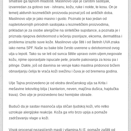
smatrale ga tajnom mladosti. Maslinovo ulje je čarobni sastojak,
izvanredan za gotovo sve - ishranu, kožu, ruke i nokte, te kosu. On je
temelj aktivnih kozmetičkih proizvoda poznat još od antičkih doba.
Maslinovo ulje je jako masno i gusto. Poznato je kao jedan od
najdelotvornijih prirodnih sastojaka u kozmetičkim proizvodima,
prikladan je za osobe alergične na sintetičke supstance, a poznata je i
priznata njegova delotvornost u lečenju psorijaze, ekcema, dermatitisa i
problema izrazito suve kože. Maslinovo ulje štiti i od štetnih UVA zraka
iako nema SPF. Naše su bake bile čvrsto uverene u delotvornost ovog
ulja u lepoti. Tako su se leti od sunca štitile upravo ovim uljem,negovale
kožu, njime oporavljale ispucale pete, pravile pakovanja za kosu pa i
pilinge. Dakle, još od davnina se veruje kako maslina pridonosi bržem
obnavljanju ćelija te vraća koži svežinu i čuva je od bremena godina.
Ulje Tajna proizvedeno je od ekstra devičanskog ulja sa Krita i
mešavine lekovitog bilja ( kantarion, neven, majčina dušica, hajdučka
trava). Ovo ulje je proizvedeno bez hemijske obrade.
Budući da je sastav masnoća ulja sličan ljudskoj koži, vrlo retko
uzrokuje alergijske reakcije. Koža ga vrlo brzo upija a pomaže
zadržavanju vlage u koži.
Visok procenat nezasićenih masti i vitamina A i E, pomaže zaštiti od