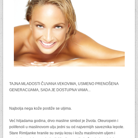
TAJNA MLADOSTI ČUVANA VEKOVIMA, USMENO PRENOŠENA
GENERACIJAMA, SADA JE DOSTUPNA VAMA...
Najbolja nega kože postiže se uljima.
Već hiljadama godina, drvo masline simbol je života. Oleuropein i
polifenoli u maslinovom ulju jedni su od najvernijih saveznika lepote.
Stare Rimljanke hranile su svoju kosu i kožu maslinovim uljem i