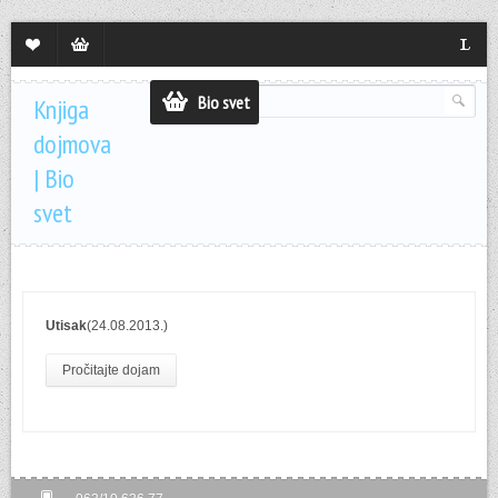
Lista
Sadržaj
Langua
želja
korpe
Bio svet
Knjiga
dojmova
| Bio
svet
Utisak
(24.08.2013.)
Pročitajte dojam