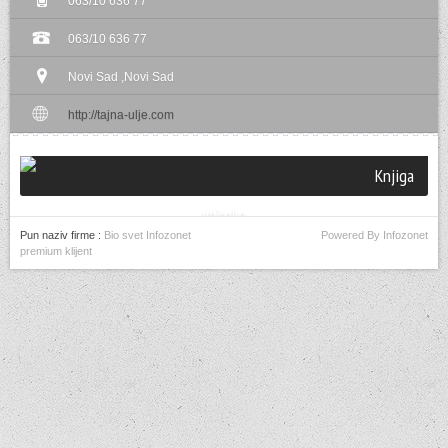
063/10 636 77
063/10 636 77
Novi Sad ,Novi Sad
http://tajna-ulje.com
Knjiga
utisaka
Pun naziv firme :
Bio svet Infozonet
Powered By Infozonet
premium klijent