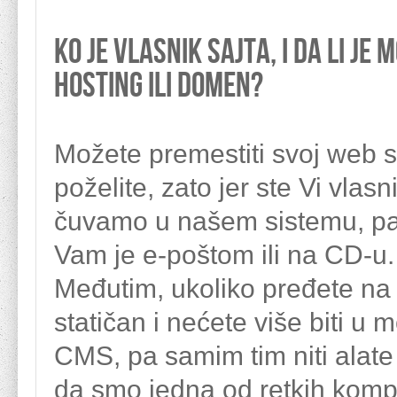
Ko je vlasnik sajta, i da li je
hosting ili domen?
Možete premestiti svoj web s
poželite, zato jer ste Vi vlas
čuvamo u našem sistemu, pa
Vam je e-poštom ili na CD-u.
Međutim, ukoliko pređete na 
statičan i nećete više biti u 
CMS, pa samim tim niti alat
da smo jedna od retkih kompa