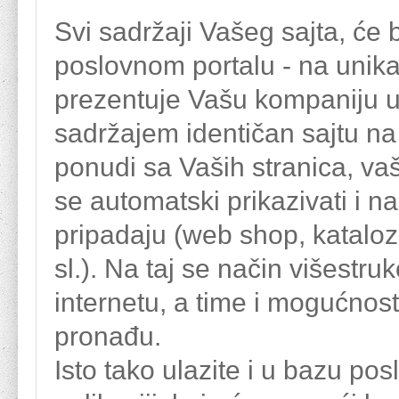
Svi sadržaji Vašeg sajta, će 
poslovnom portalu - na unik
prezentuje Vašu kompaniju un
sadržajem identičan sajtu n
ponudi sa Vaših stranica, vaš
se automatski prikazivati i n
pripadaju (web shop, katalozi
sl.). Na taj se način višestr
internetu, a time i mogućnost 
pronađu.
Isto tako ulazite i u bazu po