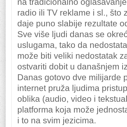
na tradicionalno oglašavanje 
radio ili TV reklame i sl., š
daje puno slabije rezultate 
Sve više ljudi danas se okreć
uslugama, tako da nedostatak
može biti veliki nedostatak z
ostvariti dobit u današnjem
Danas gotovo dve milijarde p
internet pruža ljudima pristu
oblika (audio, video i tekstua
platforma koja može jednostav
i to na svim jezicima.