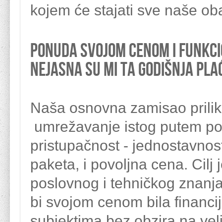
kojem će stajati sve naše 
Ponuda svojom cenom i funkci
nejasna su mi ta godišnja pla
Naša osnovna zamisao prilik
umrežavanje istog putem posl
pristupačnost - jednostavnost
paketa, i povoljna cena. Cilj
poslovnog i tehničkog znanja
bi svojom cenom bila financ
subjektima bez obzira na velič