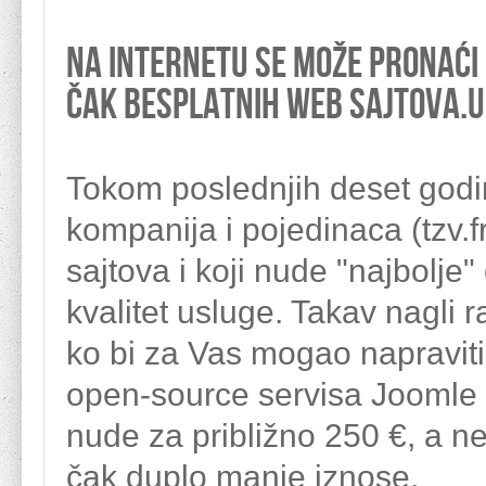
Na internetu se može pronaći p
čak besplatnih web sajtova.U
Tokom poslednjih deset godi
kompanija i pojedinaca (tzv.
sajtova i koji nude "najbolje
kvalitet usluge. Takav nagli 
ko bi za Vas mogao napraviti
open-source servisa Joomle 
nude za približno 250 €, a ne
čak duplo manje iznose.