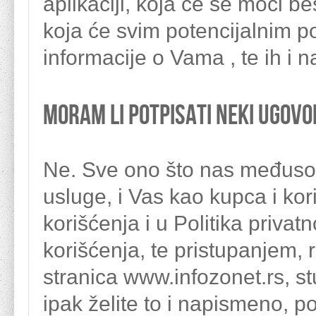
aplikaciji, koja će se moći be
koja će svim potencijalnim p
informacije o Vama , te ih i 
Moram li potpisati neki ugovo
Ne. Sve ono što nas međuso
usluge, i Vas kao kupca i ko
korišćenja i u Politika priva
korišćenja, te pristupanjem, r
stranica www.infozonet.rs, 
ipak želite to i napismeno,