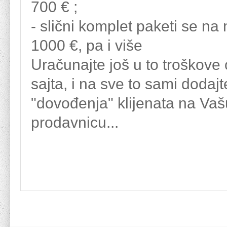
700 € ;
- slični komplet paketi se n
1000 €, pa i više
Uračunajte još u to troškove
sajta, i na sve to sami dodajt
"dovođenja" klijenata na Vaš
prodavnicu...