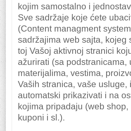
kojim samostalno i jednostav
Sve sadržaje koje ćete ubac
(Content managment system 
sadržajima web sajta, kojeg 
toj Vašoj aktivnoj stranici ko
ažurirati (sa podstranicama,
materijalima, vestima, proiz
Vaših stranica, vaše usluge, i
automatski prikazivati i na o
kojima pripadaju (web shop, k
kuponi i sl.).