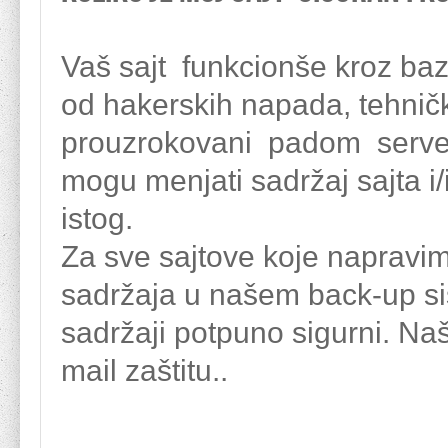
Vaš sajt funkcionše kroz ba
od hakerskih napada, tehničk
prouzrokovani padom servera 
mogu menjati sadržaj sajta i/i
istog.
Za sve sajtove koje napravim
sadržaja u našem back-up sis
sadržaji potpuno sigurni. Naš
mail zaštitu..