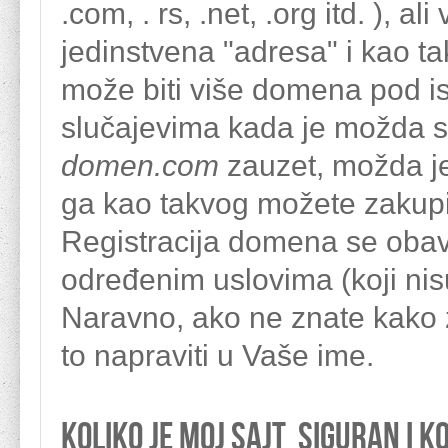
.com, . rs, .net, .org itd. ), a
jedinstvena "adresa" i kao t
može biti više domena pod i
slučajevima kada je možda sl
domen.
com
zauzet, možda 
ga kao takvog možete zakupit
Registracija domena se obavl
određenim uslovima (koji nis
Naravno, ako ne znate kako 
to napraviti u Vaše ime.
Koliko je moj sajt siguran i k