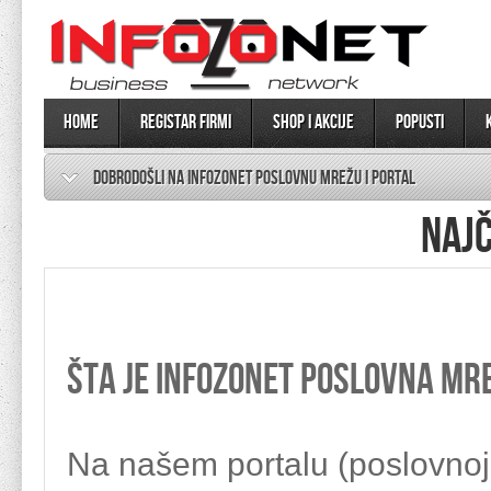
Home
Registar firmi
SHOP I AKCIJE
Popusti
DOBRODOŠLI NA INFOZONET POSLOVNU MREŽU I PORTAL
NAJČ
Šta je Infozonet poslovna mre
Na našem portalu (poslovnoj