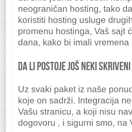
neograničan hosting, tako da
koristiti hosting usluge drug
promenu hostinga, Vaš sajt ć
dana, kako bi imali vremena 
Da li postoje još neki skriven
Uz svaki paket iz naše ponude
koje on sadrži. Integracija n
Vašu stranicu, a koji nisu n
dogovoru , i sigurni smo, na