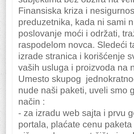
Finansiska kriza i nesigurno
preduzetnika, kada ni sami n
poslovanje moći i održati, tra
raspodelom novca. Sledeći tak
izrade stranica i korišćenje s
vaših usluga i proizvoda na n
Umesto skupog jednokratnog
nude naši paketi, uveli smo g
način :
- za izradu web sajta i prvu 
portala, plaćate cenu paketa k