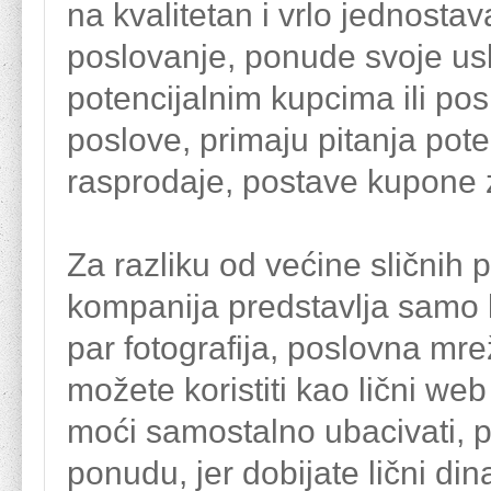
na kvalitetan i vrlo jednost
poslovanje, ponude svoje usl
potencijalnim kupcima ili po
poslove, primaju pitanja poten
rasprodaje, postave kupone z
Za razliku od većine sličnih 
kompanija predstavlja samo ka
par fotografija, poslovna mr
možete koristiti kao lični web
moći samostalno ubacivati, pr
ponudu, jer dobijate lični din