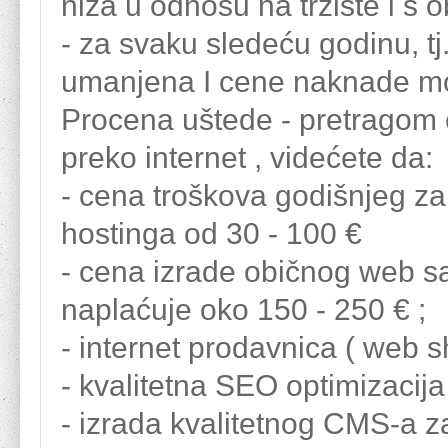
niža u odnosu na tržište i s
- za svaku sledeću godinu, tj
umanjena I cene naknade mo
Procena uštede - pretragom 
preko internet , videćete da:
- cena troškova godišnjeg z
hostinga od 30 - 100 €
- cena izrade običnog web sa
naplaćuje oko 150 - 250 € ;
- internet prodavnica ( web s
- kvalitetna SEO optimizacija 
- izrada kvalitetnog CMS-a z