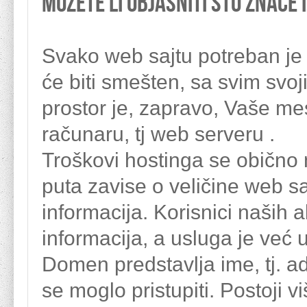
Možete li objasniti što znače 
Svako web sajtu potreban je n
će biti smešten, sa svim svo
prostor je, zapravo, Vaše m
računaru, tj web serveru .
Troškovi hostinga se obično 
puta zavise o veličine web s
informacija. Korisnici naših 
informacija, a usluga je već
Domen predstavlja ime, tj. 
se moglo pristupiti. Postoji v