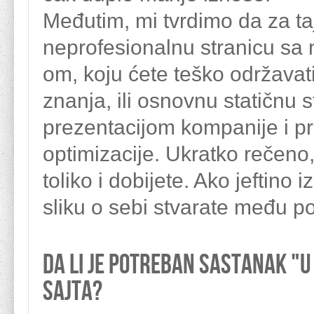
Međutim, mi tvrdimo da za t
neprofesionalnu stranicu sa
om, koju ćete teško održava
znanja, ili osnovnu statičnu 
prezentacijom kompanije i p
optimizacije. Ukratko rečeno,
toliko i dobijete. Ako jeftino
sliku o sebi stvarate među p
Da li je potreban sastanak "u
sajta?