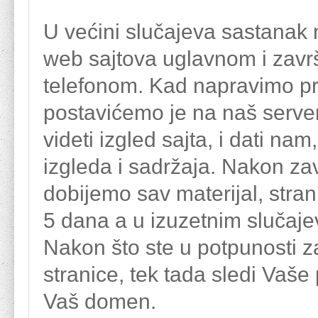
U većini slučajeva sastanak 
web sajtova uglavnom i završ
telefonom. Kad napravimo pr
postavićemo je na naš server,
videti izgled sajta, i dati na
izgleda i sadržaja. Nakon za
dobijemo sav materijal, stran
5 dana a u izuzetnim slučaj
Nakon što ste u potpunosti z
stranice, tek tada sledi Vaše
Vaš domen.