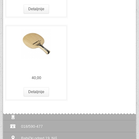
Detaljnije
40,00
Detaljnije
018/590-477
Babički odred 19 ,Niš