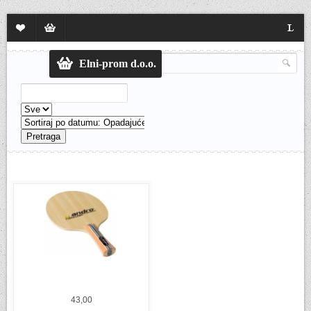
Lista
Sadržaj
Langua
želja
korpe
Elni-prom d.o.o.
Pretraga
43,00