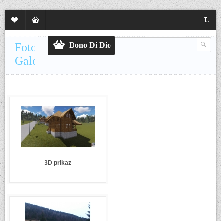
Lista
Sadržaj
Langua
želja
korpe
Foto
Dono Di Dio
Galerija
3D prikaz