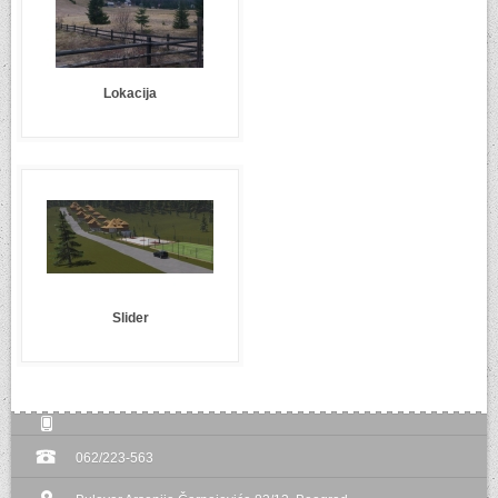
Lokacija
Slider
062/223-563