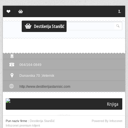
Lista
Sadržaj
Langua
želja
korpe
Destilerija Stanišić
064/164-0849
Dunavska 70 ,Veternik
http://www.destilerijastanisic.com
Knjiga
utisaka
Pun naziv firme :
Destilerija Stanišić
Powered By Infozonet
Infozonet premium klijent