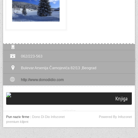
062/223-563
Bulevar Arsenija Čarnojevića 82/13 ,Beograd
http://www.donodidio.com
Knjiga
utisaka
Pun naziv firme :
Dono Di Dio Infozonet
Powered By Infozonet
premium klijent