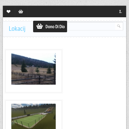
Lista
Sadržaj
Langua
želja
korpe
Dono Di Dio
Lokacija