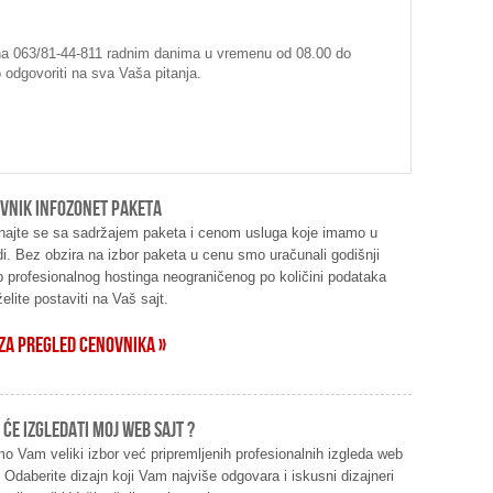
ona 063/81-44-811 radnim danima u vremenu od 08.00 do
odgovoriti na sva Vaša pitanja.
VNIK INFOZONET PAKETA
ajte se sa sadržajem paketa i cenom usluga koje imamo u
i. Bez obzira na izbor paketa u cenu smo uračunali godišnji
 profesionalnog hostinga neograničenog po količini podataka
želite postaviti na Vaš sajt.
 ZA PREGLED CENOVNIKA »
 ĆE IZGLEDATI MOJ WEB SAJT ?
o Vam veliki izbor već pripremljenih profesionalnih izgleda web
. Odaberite dizajn koji Vam najviše odgovara i iskusni dizajneri