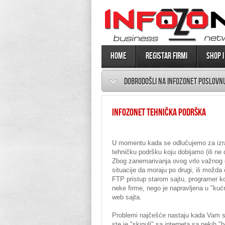
Home
Registar firmi
SHOP I
DOBRODOŠLI NA INFOZONET POSLOVNU
INFOZONET TEHNIČKA PODRŠKA
U momentu kada se odlučujemo za izra
tehničku podršku koju dobijamo (ili ne
Zbog zanemarivanja ovog vrlo važnog d
situacije da moraju po drugi, ili možda 
FTP pristup starom sajtu, programer koji
neke firme, nego je napravljena u "kućn
web sajta.
Problemi najčešće nastaju kada Vam sajt 
ste je "skinuli" sa interneta sa nekih 