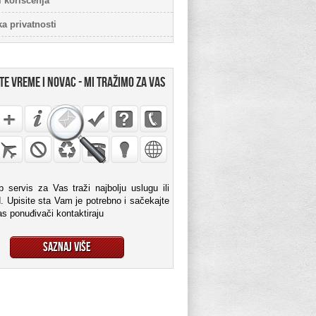
i korišćenja
ka privatnosti
TE VREME I NOVAC - MI TRAŽIMO ZA VAS
 servis za Vas traži najbolju uslugu ili
. Upisite sta Vam je potrebno i sačekajte
s ponuđivači kontaktiraju
Saznaj više