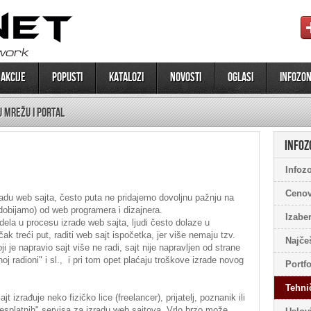
 AKCIJE
Popusti
Katalozi
NOVOSTI
OGLASI
INFOZO
 MREŽU I PORTAL
INFOZ
Infoz
Cenov
du web sajta, često puta ne pridajemo dovoljnu pažnju na
 dobijamo) od web programera i dizajnera.
Izaber
ela u procesu izrade web sajta, ljudi često dolaze u
čak treći put, raditi web sajt ispočetka, jer više nemaju tzv.
Najče
 je napravio sajt više ne radi, sajt nije napravljen od strane
oj radioni" i sl., i pri tom opet plaćaju troškove izrade novog
Portfo
Tehni
izrađuje neko fizičko lice (freelancer), prijatelj, poznanik ili
"besplatnih" servisa za izradu web sajtova. Vrlo brzo može