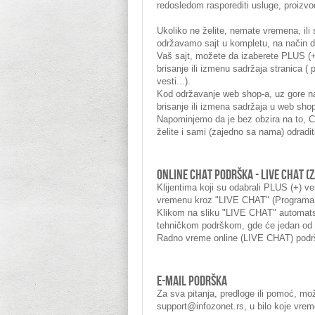
redosledom rasporediti usluge, proizvod
Ukoliko ne želite, nemate vremena, il
održavamo sajt u kompletu, na način d
Vaš sajt, možete da izaberete PLUS (+
brisanje ili izmenu sadržaja stranica ( 
vesti...).
Kod održavanje web shop-a, uz gore na
brisanje ili izmena sadržaja u web shop
Napominjemo da je bez obzira na to, 
želite i sami (zajedno sa nama) odradi
ONLINE CHAT PODRŠKA - LIVE CHAT (
Klijentima koji su odabrali PLUS (+) v
vremenu kroz "LIVE CHAT" (Programa 
Klikom na sliku "LIVE CHAT" automats
tehničkom podrškom, gde će jedan od o
Radno vreme online (LIVE CHAT) podrš
E-MAIL PODRŠKA
Za sva pitanja, predloge ili pomoć, mo
support@infozonet.rs, u bilo koje vrem