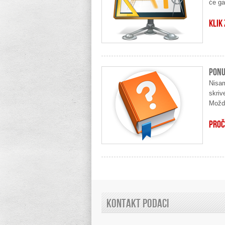
će ga
KLIK
Ponu
Nisam
skriv
Možda
PROČ
KONTAKT PODACI