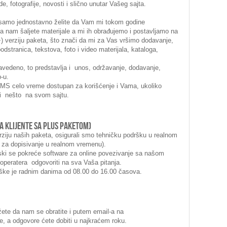
e, fotografije, novosti i slično unutar Vašeg sajta.
i samo jednostavno želite da Vam mi tokom godine
a nam šaljete materijale a mi ih obrađujemo i postavljamo na
) verziju paketa, što znači da mi za Vas vršimo dodavanje,
podstranica, tekstova, foto i video materijala, kataloga,
vedeno, to predstavlja i unos, održavanje, dodavanje,
-u.
CMS celo vreme dostupan za korišćenje i Vama, ukoliko
ti nešto na svom sajtu.
za klijente sa PLUS paketom)
erziju naših paketa, osigurali smo tehničku podršku u realnom
za dopisivanje u realnom vremenu).
ki se pokreće software za online povezivanje sa našom
peratera odgovoriti na sva Vaša pitanja.
ke je radnim danima od 08.00 do 16.00 časova.
žete da nam se obratite i putem email-a na
e, a odgovore ćete dobiti u najkraćem roku.