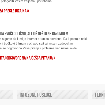
 prilagoditi Vašim željama i potrebama.
 ZA PREGLE DIZAJNA »
da zvuči odlično, ali još nešto ne razumijem...
 siguran da li mi je internet stranica potrebna. Da li postoje neki
eni troškovi ? Imam već web sajt ali nisam zadovoljan.
 se odgovor na Vaša pitanja i probleme već nalazi ovde
ITAJ ODGOVORE NA NAJČEŠĆA PITANJA »
INFOZONET USLUGE
TEHN