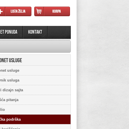
Lista želja
Korpa
NET PONUDA
Kontakt
ONET USLUGE
onet usluge
nik usluga
i dizajn sajta
šća pitanja
lio
čka podrška