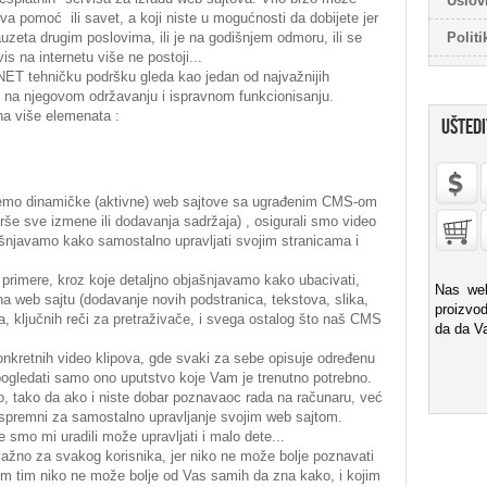
Uslov
va pomoć ili savet, a koji niste u mogućnosti da dobijete jer
zauzeta drugim poslovima, ili je na godišnjem odmoru, ili se
Politi
vis na internetu više ne postoji...
ET tehničku podršku gleda kao jedan od najvažnijih
i na njegovom održavanju i ispravnom funkcionisanju.
na više elemenata :
UŠTEDI
ujemo dinamičke (aktivne) web sajtove sa ugrađenim CMS-om
še sve izmene ili dodavanja sadržaja) , osigurali smo video
šnjavamo kako samostalno upravljati svojim stranicama i
 primere, kroz koje detaljno objašnjavamo kako ubacivati,
Nas web
je na web sajtu (dodavanje novih podstranica, tekstova, slika,
proizvod
sa, ključnih reči za pretraživače, i svega ostalog što naš CMS
da da Va
onkretnih video klipova, gde svaki za sebe opisuje određenu
pogledati samo ono uputstvo koje Vam je trenutno potrebno.
o, tako da ako i niste dobar poznavaoc rada na računaru, već
spremni za samostalno upravljanje svojim web sajtom.
smo mi uradili može upravljati i malo dete...
ažno za svakog korisnika, jer niko ne može bolje poznavati
m tim niko ne može bolje od Vas samih da zna kako, i kojim