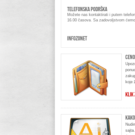
TELEFONSKA PODRŠKA
Možete nas kontaktirati i putem telef
16.00 časova. Sa zadovoljstvom ćemo 
INFOZONET
CENO
Upozn
ponud
zakup
koje 
KLIK
KAKO
Nudim
sajta